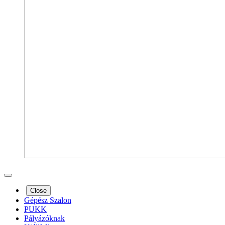
Close
Gépész Szalon
PUKK
Pályázóknak