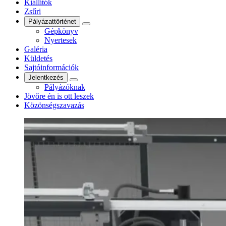
Kiállítók
Zsűri
Pályázattörténet
Gépkönyv
Nyertesek
Galéria
Küldetés
Sajtóinformációk
Jelentkezés
Pályázóknak
Jövőre én is ott leszek
Közönségszavazás