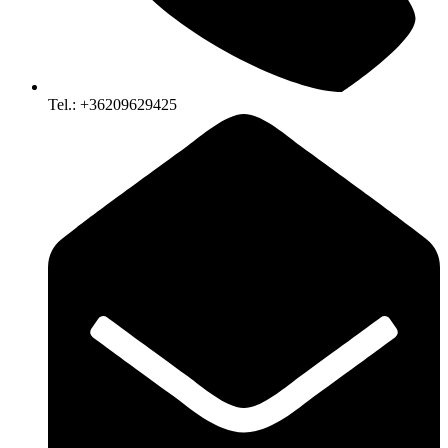
Tel.: +36209629425