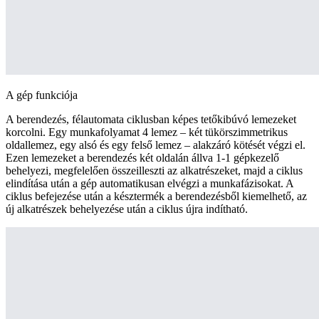
A gép funkciója
A berendezés, félautomata ciklusban képes tetőkibúvó lemezeket
korcolni. Egy munkafolyamat 4 lemez – két tükörszimmetrikus
oldallemez, egy alsó és egy felső lemez – alakzáró kötését végzi el.
Ezen lemezeket a berendezés két oldalán állva 1-1 gépkezelő
behelyezi, megfelelően összeilleszti az alkatrészeket, majd a ciklus
elindítása után a gép automatikusan elvégzi a munkafázisokat. A
ciklus befejezése után a késztermék a berendezésből kiemelhető, az
új alkatrészek behelyezése után a ciklus újra indítható.