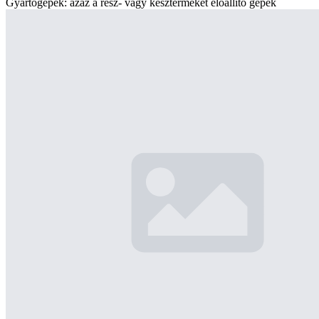
Gyártógépek: azaz a rész- vagy készterméket előállító gépek