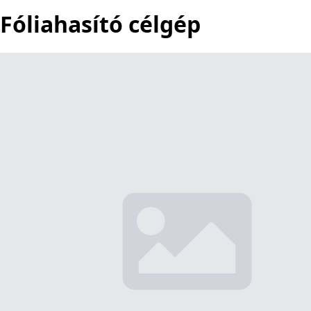
Fóliahasító célgép