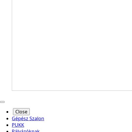
Close
Gépész Szalon
PUKK
Pályázóknak