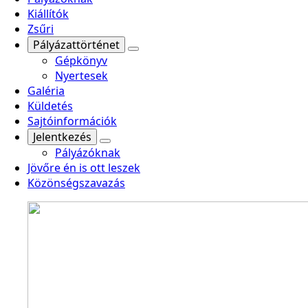
Kiállítók
Zsűri
Pályázattörténet
Gépkönyv
Nyertesek
Galéria
Küldetés
Sajtóinformációk
Jelentkezés
Pályázóknak
Jövőre én is ott leszek
Közönségszavazás