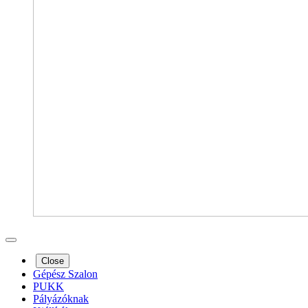
Close
Gépész Szalon
PUKK
Pályázóknak