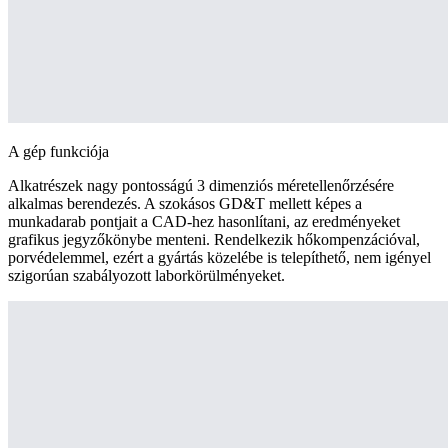
A gép funkciója
Alkatrészek nagy pontosságú 3 dimenziós méretellenőrzésére
alkalmas berendezés. A szokásos GD&T mellett képes a
munkadarab pontjait a CAD-hez hasonlítani, az eredményeket
grafikus jegyzőkönybe menteni. Rendelkezik hőkompenzációval,
porvédelemmel, ezért a gyártás közelébe is telepíthető, nem igényel
szigorúan szabályozott laborkörülményeket.