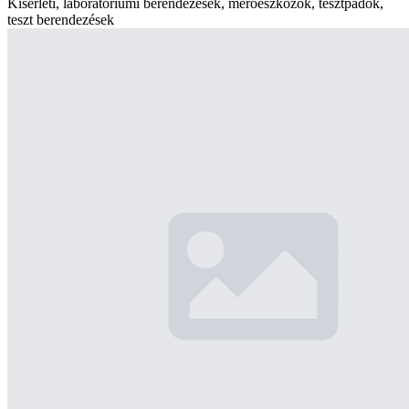
Kísérleti, laboratóriumi berendezések, mérőeszközök, tesztpadok,
teszt berendezések