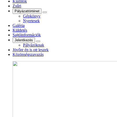
Kiállítók
Zsűri
Pályázattörténet
Gépkönyv
Nyertesek
Galéria
Küldetés
Sajtóinformációk
Jelentkezés
Pályázóknak
Jövőre én is ott leszek
Közönségszavazás