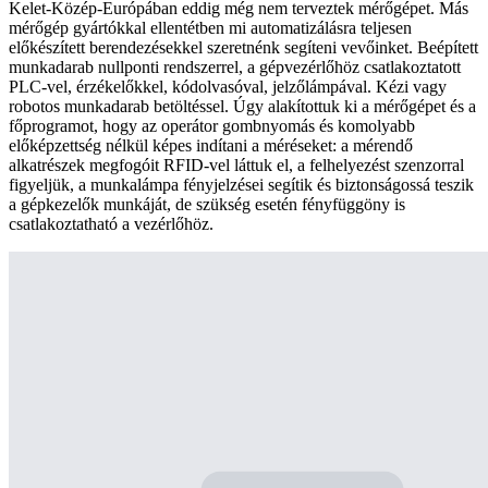
Kelet-Közép-Európában eddig még nem terveztek mérőgépet. Más
mérőgép gyártókkal ellentétben mi automatizálásra teljesen
előkészített berendezésekkel szeretnénk segíteni vevőinket. Beépített
munkadarab nullponti rendszerrel, a gépvezérlőhöz csatlakoztatott
PLC-vel, érzékelőkkel, kódolvasóval, jelzőlámpával. Kézi vagy
robotos munkadarab betöltéssel. Úgy alakítottuk ki a mérőgépet és a
főprogramot, hogy az operátor gombnyomás és komolyabb
előképzettség nélkül képes indítani a méréseket: a mérendő
alkatrészek megfogóit RFID-vel láttuk el, a felhelyezést szenzorral
figyeljük, a munkalámpa fényjelzései segítik és biztonságossá teszik
a gépkezelők munkáját, de szükség esetén fényfüggöny is
csatlakoztatható a vezérlőhöz.