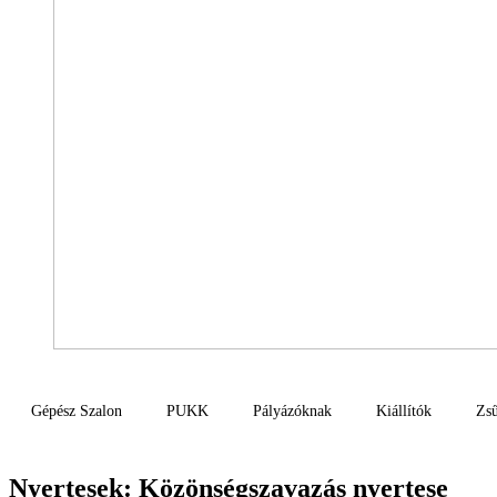
Gépész Szalon
PUKK
Pályázóknak
Kiállítók
Zsű
Nyertesek:
Közönségszavazás nyertese