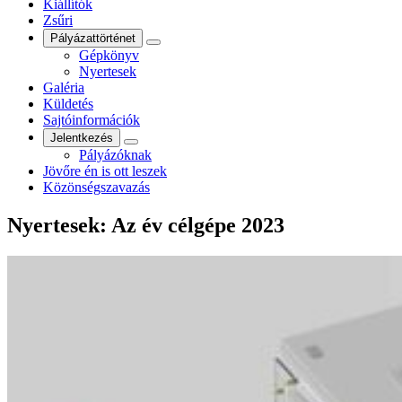
Kiállítók
Zsűri
Pályázattörténet
Gépkönyv
Nyertesek
Galéria
Küldetés
Sajtóinformációk
Jelentkezés
Pályázóknak
Jövőre én is ott leszek
Közönségszavazás
Nyertesek:
Az év célgépe 2023