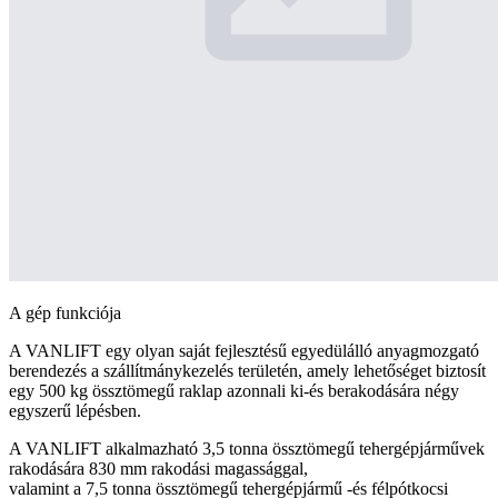
A gép funkciója
A VANLIFT egy olyan saját fejlesztésű egyedülálló anyagmozgató
berendezés a szállítmánykezelés területén, amely lehetőséget biztosít
egy 500 kg össztömegű raklap azonnali ki-és berakodására négy
egyszerű lépésben.
A VANLIFT alkalmazható 3,5 tonna össztömegű tehergépjárművek
rakodására 830 mm rakodási magassággal,
valamint a 7,5 tonna össztömegű tehergépjármű -és félpótkocsi