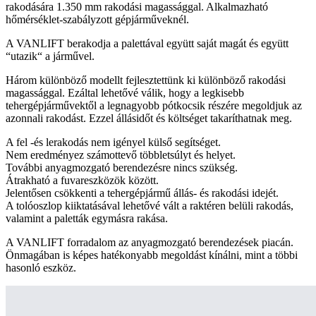
rakodására 1.350 mm rakodási magassággal. Alkalmazható
hőmérséklet-szabályzott gépjárműveknél.
A VANLIFT berakodja a palettával együtt saját magát és együtt
“utazik“ a járművel.
Három különböző modellt fejlesztettünk ki különböző rakodási
magassággal. Ezáltal lehetővé válik, hogy a legkisebb
tehergépjárművektől a legnagyobb pótkocsik részére megoldjuk az
azonnali rakodást. Ezzel állásidőt és költséget takaríthatnak meg.
A fel -és lerakodás nem igényel külső segítséget.
Nem eredményez számottevő többletsúlyt és helyet.
További anyagmozgató berendezésre nincs szükség.
Átrakható a fuvareszközök között.
Jelentősen csökkenti a tehergépjármű állás- és rakodási idejét.
A tolóoszlop kiiktatásával lehetővé vált a raktéren belüli rakodás,
valamint a paletták egymásra rakása.
A VANLIFT forradalom az anyagmozgató berendezések piacán.
Önmagában is képes hatékonyabb megoldást kínálni, mint a többi
hasonló eszköz.