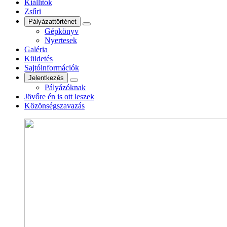
Kiállítók
Zsűri
Pályázattörténet
Gépkönyv
Nyertesek
Galéria
Küldetés
Sajtóinformációk
Jelentkezés
Pályázóknak
Jövőre én is ott leszek
Közönségszavazás