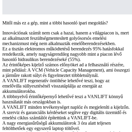
Mitől más ez a gép, mint a többi hasonló ipari megoldás?
Innovációnak számít nem csak a hazai, hanem a világpiacon is, mert
az alkalmazott feszültségmentesített golyósorsós emelési
mechanizmust még nem alkalmazták emelőberendezésekben.
Ez a tisztán elektromos működtetésű berendezés 95% hatásfokkal
rendelkezik, amely nagyságrendileg nagyobb mint a piacon lévő
hasonló hidraulikus berendezéseké (55%).
Az érintőképes kijelző számos előnyöket ad a felhasználó részére,
mint például: A VCM (Vehicle Capacity Management), ami összegzi
a járműre rakott súlyt és figyelmeztet többletsúlynál.
A VANLIFT regeneratív öntöltése lehetővé teszi, hogy az
emelővilla süllyesztésénél visszatáplálja az energiát az
akkumulátorokba.
A többnyelvű érintőképernyő lehetővé teszi a VANLIFT könnyű
használatát más országokban is.
A VANLIFT minden tevékenységet naplóz és megjeleníti a kijelzőn.
A szerviz és garanciális kérdéseket segítve egy digitális üzemidő és
emelési ciklus számlálót építettünk a VANLIFT-be.
A nagy energiasűrűségű akkumulátorok 3 óra alatt teljesen
feltölthetőek egy egyszerű laptop töltővel.