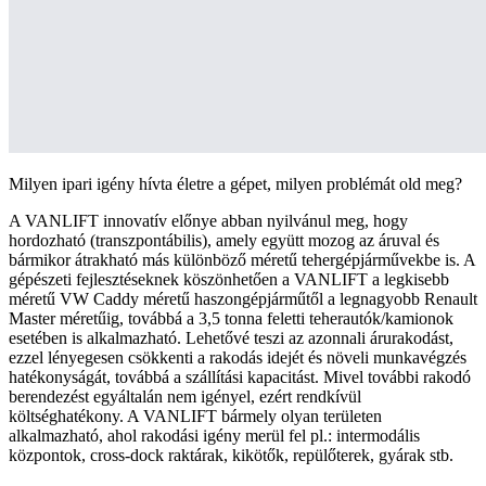
Milyen ipari igény hívta életre a gépet, milyen problémát old meg?
A VANLIFT innovatív előnye abban nyilvánul meg, hogy
hordozható (transzpontábilis), amely együtt mozog az áruval és
bármikor átrakható más különböző méretű tehergépjárművekbe is. A
gépészeti fejlesztéseknek köszönhetően a VANLIFT a legkisebb
méretű VW Caddy méretű haszongépjárműtől a legnagyobb Renault
Master méretűig, továbbá a 3,5 tonna feletti teherautók/kamionok
esetében is alkalmazható. Lehetővé teszi az azonnali árurakodást,
ezzel lényegesen csökkenti a rakodás idejét és növeli munkavégzés
hatékonyságát, továbbá a szállítási kapacitást. Mivel további rakodó
berendezést egyáltalán nem igényel, ezért rendkívül
költséghatékony. A VANLIFT bármely olyan területen
alkalmazható, ahol rakodási igény merül fel pl.: intermodális
központok, cross-dock raktárak, kikötők, repülőterek, gyárak stb.