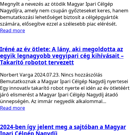
Megnyílt a nevezés az ötödik Magyar Ipari Célgép
Nagydíjra, amely nem csupán győzteseket keres, hanem
bemutatkozási lehetőséget biztosít a célgépgyártók
számára, elősegítve ezzel a szélesebb piac elérését.
Read more
Iréné az év ötlete: A lány, aki megoldotta az
egyik legnagyobb vegyipari cég kihívásait –
Takarító robotot tervezett
Norbert Varga
2024.07.23.
Nincs hozzászólás
Bemutatkoznak a Magyar Ipari Célgép Nagydíj nyertesei
Egy innovatív takarító robot nyerte el idén az év ötletéért
járó elismerést a Magyar Ipari Célgép Nagydíj átadó
ünnepségén. Az immár negyedik alkalommal…
Read more
2024-ben így jelent meg a sajtóban a Magyar
Ipari Célgép Nagydíj