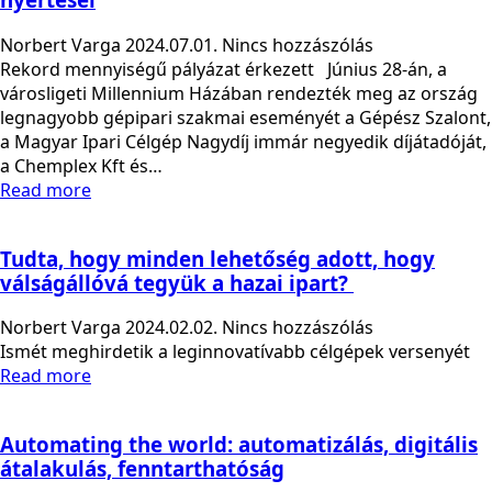
Norbert Varga
2024.07.01.
Nincs hozzászólás
Rekord mennyiségű pályázat érkezett Június 28-án, a
városligeti Millennium Házában rendezték meg az ország
legnagyobb gépipari szakmai eseményét a Gépész Szalont,
a Magyar Ipari Célgép Nagydíj immár negyedik díjátadóját,
a Chemplex Kft és…
Read more
Tudta, hogy minden lehetőség adott, hogy
válságállóvá tegyük a hazai ipart?
Norbert Varga
2024.02.02.
Nincs hozzászólás
Ismét meghirdetik a leginnovatívabb célgépek versenyét
Read more
Automating the world: automatizálás, digitális
átalakulás, fenntarthatóság