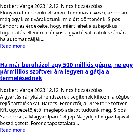
Norbert Varga
2023.12.12.
Nincs hozzászólás
Előnyeiket mindenki elismeri, tudomásul veszi, azonban
még egy kicsit várakozunk, mielőtt döntenénk. Sipos
Sándort az érdekelte, hogy miért lehet a szkeptikus
fogadtatás ellenére előnyös a gyártó vállalatok számára,
ha automatizálják…
Read more
Ha már beruházol egy 500 milliós gépre, ne egy
pármilliós szoftver ára legyen a gátja a
termelésednek
Norbert Varga
2023.12.12.
Nincs hozzászólás
A gyártásirányítási rendszerek segítenek kihozni a cégben
rejlő tartalékokat. Baracsi Ferenctől, a Direktor Szoftver
Kft. ügyvezetőjétől meglepő adatot tudtunk meg. Sipos
Sándorral, a Magyar Ipari Célgép Nagydíj ötletgazdájával
beszélgetett. Ferenc tapasztalata…
Read more