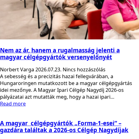
Nem az ár, hanem a rugalmasság jelenti a
magyar célgépgyártók versenyelőnyét
Norbert Varga
2026.07.23.
Nincs hozzászólás
A sebesség és a precizitás hazai fellegvárában, a
Hungaroringen mutatkozott be a magyar célgépgyártás
idei mezőnye. A Magyar Ipari Célgép Nagydíj 2026-os
pályázatai azt mutatták meg, hogy a hazai ipari…
Read more
A magyar célgépgyártók „Forma-1-esei” –
gazdára találtak a 2026-os Célgép Nagydíjak