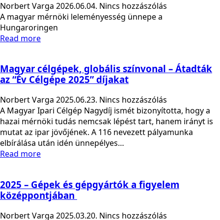
Norbert Varga
2026.06.04.
Nincs hozzászólás
A magyar mérnöki leleményesség ünnepe a
Hungaroringen
Read more
Magyar célgépek, globális színvonal – Átadták
az “Év Célgépe 2025” díjakat
Norbert Varga
2025.06.23.
Nincs hozzászólás
A Magyar Ipari Célgép Nagydíj ismét bizonyította, hogy a
hazai mérnöki tudás nemcsak lépést tart, hanem irányt is
mutat az ipar jövőjének. A 116 nevezett pályamunka
elbírálása után idén ünnepélyes…
Read more
2025 – Gépek és gépgyártók a figyelem
középpontjában
Norbert Varga
2025.03.20.
Nincs hozzászólás