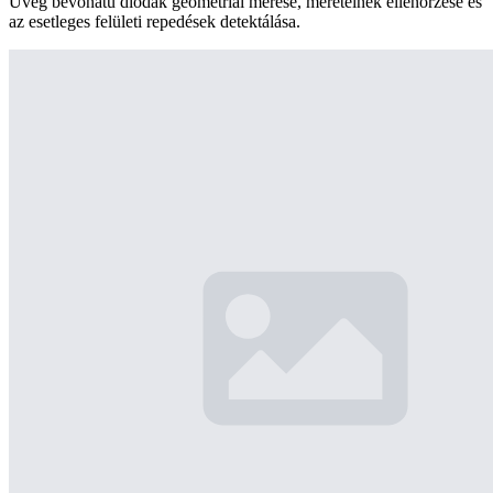
Üveg bevonatú diódák geometriai mérése, méreteinek ellenőrzése és
az esetleges felületi repedések detektálása.