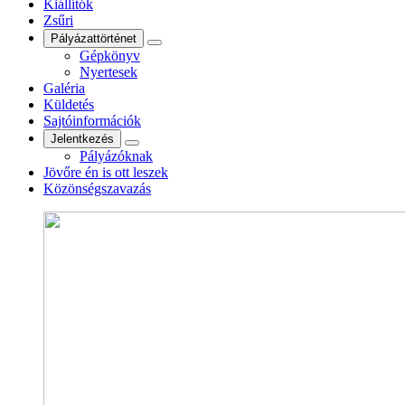
Kiállítók
Zsűri
Pályázattörténet
Gépkönyv
Nyertesek
Galéria
Küldetés
Sajtóinformációk
Jelentkezés
Pályázóknak
Jövőre én is ott leszek
Közönségszavazás