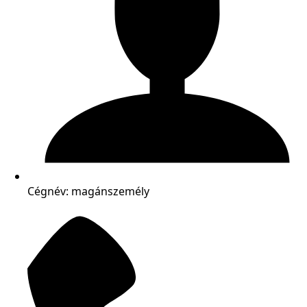
Cégnév: magánszemély