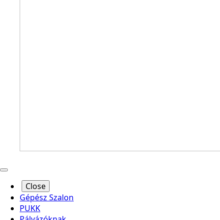
Close
Gépész Szalon
PUKK
Pályázóknak