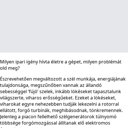
Milyen ipari igény hívta életre a gépet, milyen problémát
old meg?
Észrevehetően megváltozott a szél munkája, energiájának
tulajdonsága, megszűnőben vannak az állandó
sebességgel ‘fújó’ szelek, inkább lökéseket tapasztalunk
világszerte, viharos erősségűeket. Ezeket a lökéseket,
viharokat egyre nehezebben tudják lekezelni a rotorral
ellátott, forgó turbinák, meghibásodnak, tönkremennek.
Jelenleg a piacon fellelhető szélgenerátorok túlnyomó
többsége forgómozgással állítanak elő elektromos