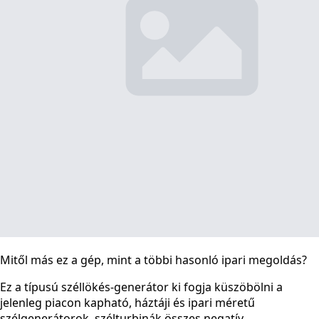
Mitől más ez a gép, mint a többi hasonló ipari megoldás?
Ez a típusú széllökés-generátor ki fogja küszöbölni a
jelenleg piacon kapható, háztáji és ipari méretű
szélgenerátorok, szélturbinák összes negatív