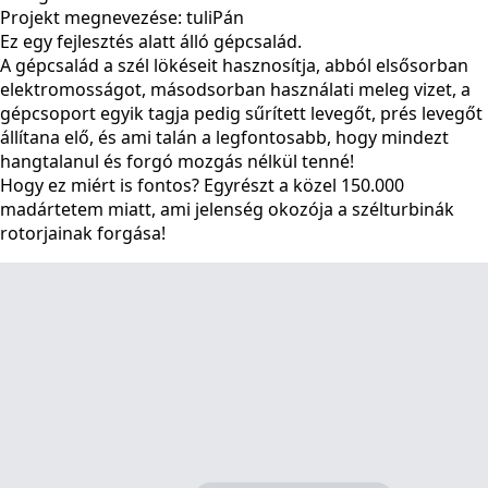
Projekt megnevezése: tuliPán
Ez egy fejlesztés alatt álló gépcsalád.
A gépcsalád a szél lökéseit hasznosítja, abból elsősorban
elektromosságot, másodsorban használati meleg vizet, a
gépcsoport egyik tagja pedig sűrített levegőt, prés levegőt
állítana elő, és ami talán a legfontosabb, hogy mindezt
hangtalanul és forgó mozgás nélkül tenné!
Hogy ez miért is fontos? Egyrészt a közel 150.000
madártetem miatt, ami jelenség okozója a szélturbinák
rotorjainak forgása!