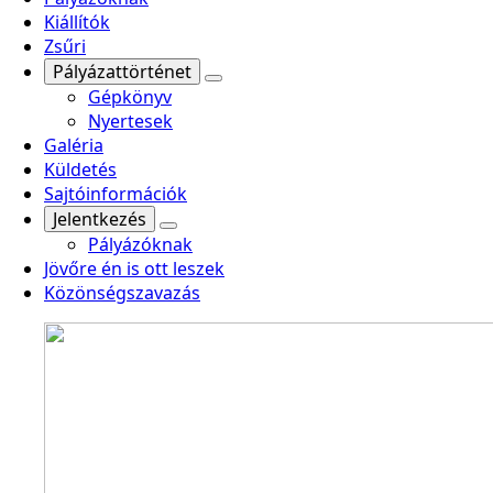
Kiállítók
Zsűri
Pályázattörténet
Gépkönyv
Nyertesek
Galéria
Küldetés
Sajtóinformációk
Jelentkezés
Pályázóknak
Jövőre én is ott leszek
Közönségszavazás