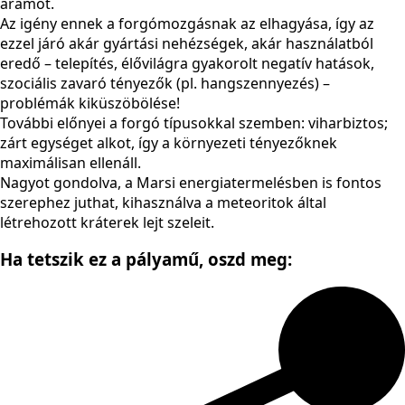
áramot.
Az igény ennek a forgómozgásnak az elhagyása, így az
ezzel járó akár gyártási nehézségek, akár használatból
eredő – telepítés, élővilágra gyakorolt negatív hatások,
szociális zavaró tényezők (pl. hangszennyezés) –
problémák kiküszöbölése!
További előnyei a forgó típusokkal szemben: viharbiztos;
zárt egységet alkot, így a környezeti tényezőknek
maximálisan ellenáll.
Nagyot gondolva, a Marsi energiatermelésben is fontos
szerephez juthat, kihasználva a meteoritok által
létrehozott kráterek lejt szeleit.
Ha tetszik ez a pályamű,
oszd meg: