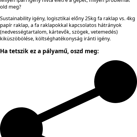
Milyen ipari igény hívta életre a gépet, milyen problémát
old meg?
Sustainability igény, logisztikai előny 25kg fa raklap vs. 4kg
papír raklap, a fa raklapokkal kapcsolatos hátrányok
(nedvességtartalom, kártevők, szögek, vetemedés)
kiküszöbölése, költséghatékonyság iránti igény.
Ha tetszik ez a pályamű,
oszd meg: