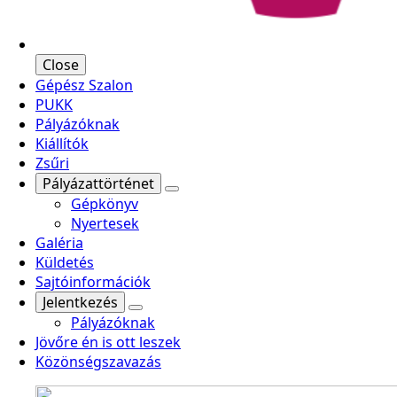
Close
Gépész Szalon
PUKK
Pályázóknak
Kiállítók
Zsűri
Pályázattörténet
Gépkönyv
Nyertesek
Galéria
Küldetés
Sajtóinformációk
Jelentkezés
Pályázóknak
Jövőre én is ott leszek
Közönségszavazás