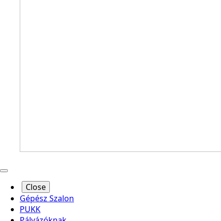
Close
Gépész Szalon
PUKK
Pályázóknak