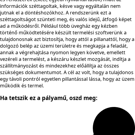
információk széttagoltak, késve vagy egyáltalán nem
jutnak el a döntéshozókhoz. A rendszerünk ezt a
széttagoltságot szünteti meg, és valós idejű, átfogó képet
ad a működésről. Például több üvegház egy kézben
történő működtetésére készült termelési szoftverünk a
tulajdonosnak azt biztosítja, hogy attól a pillanattól, hogy a
dolgozó belép az üzemi területre és megkapja a feladát,
annak a végrehajtása nyomon legyen követve, emellett
vezéreli a termelést, a készáru készlet mozgását, indítja a
szállítmányozást és mindezekhez előállítja az összes
szükséges dokumentumot. A cél az volt, hogy a tulajdonos
egy távoli pontról egyetlen pillantással lássa, hogy az üzem
működik és termel.
Ha tetszik ez a pályamű,
oszd meg: