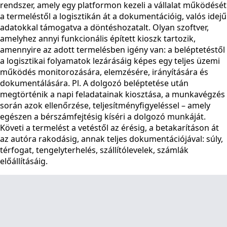
rendszer, amely egy platformon kezeli a vállalat működését
a termeléstől a logisztikán át a dokumentációig, valós idejű
adatokkal támogatva a döntéshozatalt. Olyan szoftver,
amelyhez annyi funkcionális épített kioszk tartozik,
amennyire az adott termelésben igény van: a beléptetéstől
a logisztikai folyamatok lezárásáig képes egy teljes üzemi
működés monitorozására, elemzésére, irányítására és
dokumentálására. Pl. A dolgozó beléptetése után
megtörténik a napi feladatainak kiosztása, a munkavégzés
során azok ellenőrzése, teljesítményfigyeléssel – amely
egészen a bérszámfejtésig kíséri a dolgozó munkáját.
Követi a termelést a vetéstől az érésig, a betakarításon át
az autóra rakodásig, annak teljes dokumentációjával: súly,
térfogat, tengelyterhelés, szállítólevelek, számlák
előállításáig.