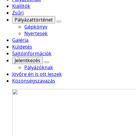
Kiállítók
Zsűri
Pályázattörténet
Gépkönyv
Nyertesek
Galéria
Küldetés
Sajtóinformációk
Jelentkezés
Pályázóknak
Jövőre én is ott leszek
Közönségszavazás