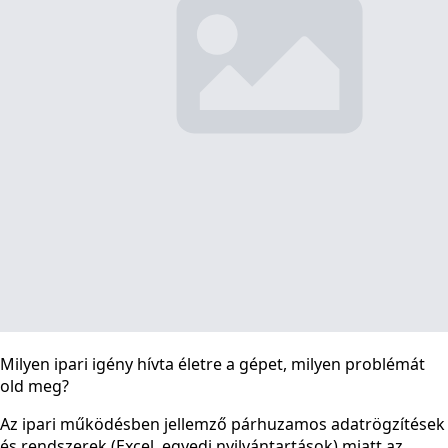
Milyen ipari igény hívta életre a gépet, milyen problémát
old meg?
Az ipari működésben jellemző párhuzamos adatrögzítések
és rendszerek (Excel, egyedi nyilvántartások) miatt az