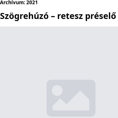
Archívum:
2021
Szögrehúzó – retesz présel