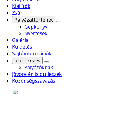
Kiállítók
Zsűri
Pályázattörténet
Gépkönyv
Nyertesek
Galéria
Küldetés
Sajtóinformációk
Jelentkezés
Pályázóknak
Jövőre én is ott leszek
Közönségszavazás