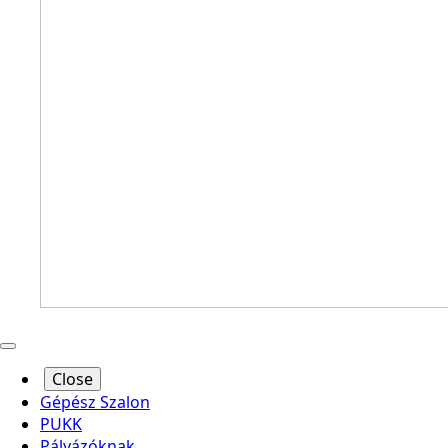
Close
Gépész Szalon
PUKK
Pályázóknak