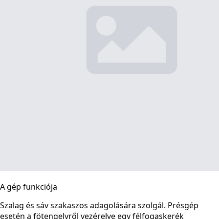
A gép funkciója
Szalag és sáv szakaszos adagolására szolgál. Présgép
esetén a fötengelyről vezérelve egy félfogaskerék