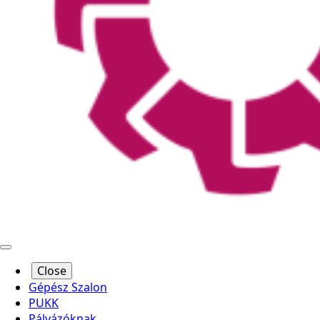
Close
Gépész Szalon
PUKK
Pályázóknak