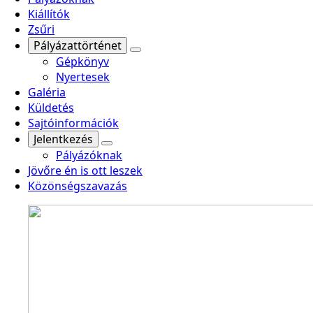
Kiállítók
Zsűri
Pályázattörténet
Gépkönyv
Nyertesek
Galéria
Küldetés
Sajtóinformációk
Jelentkezés
Pályázóknak
Jövőre én is ott leszek
Közönségszavazás