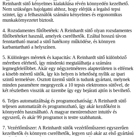
Reinhardt sütő kényelmes kialakítása révén könnyedén kezelhető.
Nem szükséges hajolgatni ahhoz, hogy elérjük a legalsó tepsi
szintet, így a felhasználók számára kényelmes és ergonomikus
munkakörnyezetet biztosít.
4. Rozsdamentes fűtőbetétek: A Reinhardt sütő olyan rozsdamentes
fűtőbetéteket használ, amelyek cserélhetők. Ezáltal hosszú távon
fenntartható marad a sütő hatékony működése, és könnyen
karbantartható a helyszínen.
5. Különleges méretek és kapacitás: A Reinhardt sütő különböző
méretben elérhető, így mindenki megtalálhatja a számára
legmegfelelőbbet. Akár egy négyzetméteres alapterületen is elférnek
a kisebb méretű sütők, így kis helyen is lehetőség nyílik az ipari
szintű termelésre. Osztott üzemű sütőt is tudunk gyártani, melynek
minden paramétere megegyezik a 10 tepsis elektromos sütővel, de
két részletben visszük az üzembe így egy bejárati ajtón is bevihető.
6. Teljes automatizáltság és programozhatóság: A Reinhardt sütő
teljesen automatizált és programozható, így akár kezdőként is
könnyedén használható. A magyar menürendszer intuitív és
egyszerű, és akár 99 programot is testre szabhatunk.
7. Vezérlőműszer: A Reinhardt sütők vezérlőműszerei egyszerűen
kezelhetők és könnyen cserélhetők, legyen szó akár az első gyártású