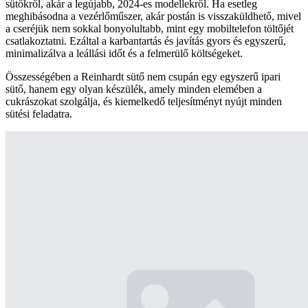
sütőkről, akár a legújabb, 2024-es modellekről. Ha esetleg
meghibásodna a vezérlőműszer, akár postán is visszaküldhető, mivel
a cseréjük nem sokkal bonyolultabb, mint egy mobiltelefon töltőjét
csatlakoztatni. Ezáltal a karbantartás és javítás gyors és egyszerű,
minimalizálva a leállási időt és a felmerülő költségeket.
Összességében a Reinhardt sütő nem csupán egy egyszerű ipari
sütő, hanem egy olyan készülék, amely minden elemében a
cukrászokat szolgálja, és kiemelkedő teljesítményt nyújt minden
sütési feladatra.