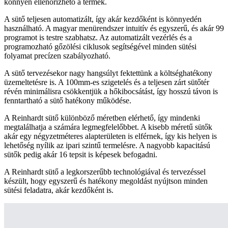
könnyen ellenőrizhető a termék.
A sütő teljesen automatizált, így akár kezdőként is könnyedén
használható. A magyar menürendszer intuitív és egyszerű, és akár 99
programot is testre szabhatsz. Az automatizált vezérlés és a
programozható gőzölési ciklusok segítségével minden sütési
folyamat precízen szabályozható.
A sütő tervezésekor nagy hangsúlyt fektettünk a költséghatékony
üzemeltetésre is. A 100mm-es szigetelés és a teljesen zárt sütőtér
révén minimálisra csökkentjük a hőkibocsátást, így hosszú távon is
fenntartható a sütő hatékony működése.
A Reinhardt sütő különböző méretben elérhető, így mindenki
megtalálhatja a számára legmegfelelőbbet. A kisebb méretű sütők
akár egy négyzetméteres alapterületen is elférnek, így kis helyen is
lehetőség nyílik az ipari szintű termelésre. A nagyobb kapacitású
sütők pedig akár 16 tepsit is képesek befogadni.
A Reinhardt sütő a legkorszerűbb technológiával és tervezéssel
készült, hogy egyszerű és hatékony megoldást nyújtson minden
sütési feladatra, akár kezdőként is.