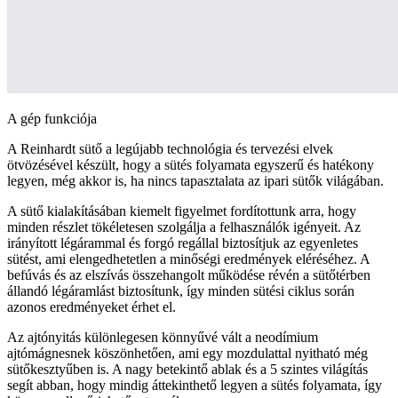
A gép funkciója
A Reinhardt sütő a legújabb technológia és tervezési elvek
ötvözésével készült, hogy a sütés folyamata egyszerű és hatékony
legyen, még akkor is, ha nincs tapasztalata az ipari sütők világában.
A sütő kialakításában kiemelt figyelmet fordítottunk arra, hogy
minden részlet tökéletesen szolgálja a felhasználók igényeit. Az
irányított légárammal és forgó regállal biztosítjuk az egyenletes
sütést, ami elengedhetetlen a minőségi eredmények eléréséhez. A
befúvás és az elszívás összehangolt működése révén a sütőtérben
állandó légáramlást biztosítunk, így minden sütési ciklus során
azonos eredményeket érhet el.
Az ajtónyitás különlegesen könnyűvé vált a neodímium
ajtómágnesnek köszönhetően, ami egy mozdulattal nyitható még
sütőkesztyűben is. A nagy betekintő ablak és a 5 szintes világítás
segít abban, hogy mindig áttekinthető legyen a sütés folyamata, így