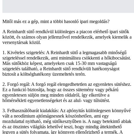
Mitől más ez a gép, mint a többi hasonló ipari megoldás?
A Reinhardt sütő rendkívül különleges a piacon elérhető ipari sütők
között, és számos olyan jellemzővel rendelkezik, amelyek kiemelik a
versenytársak közül.
1. Kivételes szigetelés: A Reinhardt sütő a legmagasabb minőségű
szigeteléssel rendelkezik, ami minimálisra csökkenti a hőkibocsátást.
Más sütőkhöz képest, amelyeken csak 15-30 mm vastagságú
szigetelés található, a Reinhardt sütő rendkívüli hatékonyságot
biztosít a költséghatékony üzemeltetés terén.
2. Forgó regál: A forgó regál elengedhetetlen az egyenletes sütéshez.
Ez a funkció biztosítja, hogy az összes sütemény vagy pékárú
egyenletesen süljön meg minden oldalról, így elkerülve a
hőmérsékleti egyenetlenségeket és az alul- vagy túlsütést.
3. Felhasználóbarát kialakítás: Az ajtónyitás különlegesen könnyűvé
vált a neodímium ajtómágnesnek köszönhetően, ami egy
mozdulattal nyitható, még sütőkesztyűben is. A nagy betekintő ablak
és az ötszintes világítás lehetővé teszi, hogy mindig áttekinthető
legyen a sütés folyamata, így könnyen ellenőrizhető a termék. A