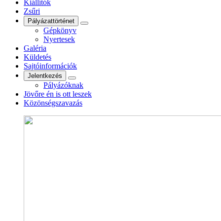
Kiállítók
Zsűri
Pályázattörténet
Gépkönyv
Nyertesek
Galéria
Küldetés
Sajtóinformációk
Jelentkezés
Pályázóknak
Jövőre én is ott leszek
Közönségszavazás