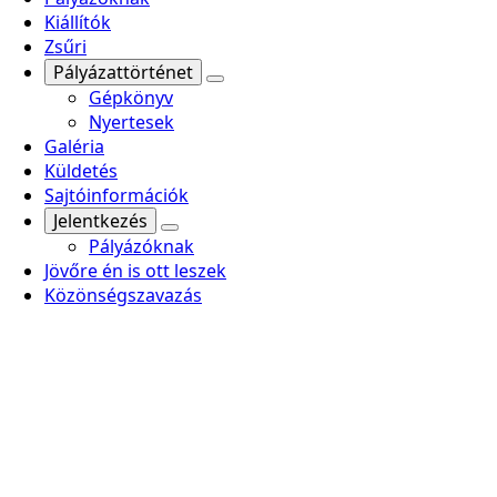
Kiállítók
Zsűri
Pályázattörténet
Gépkönyv
Nyertesek
Galéria
Küldetés
Sajtóinformációk
Jelentkezés
Pályázóknak
Jövőre én is ott leszek
Közönségszavazás