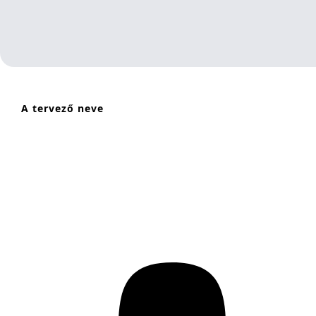
A tervező neve
Szoftver: Mezei Bálint, Bóné Bence
Berendezés tervező: Gödör Milán, Szabó
Dániel