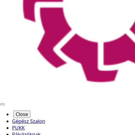
Close
Gépész Szalon
PUKK
Pályázóknak