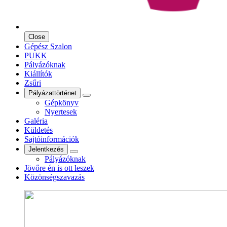
Close
Gépész Szalon
PUKK
Pályázóknak
Kiállítók
Zsűri
Pályázattörténet
Gépkönyv
Nyertesek
Galéria
Küldetés
Sajtóinformációk
Jelentkezés
Pályázóknak
Jövőre én is ott leszek
Közönségszavazás