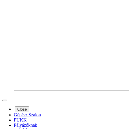
Close
Gépész Szalon
PUKK
Pályázóknak