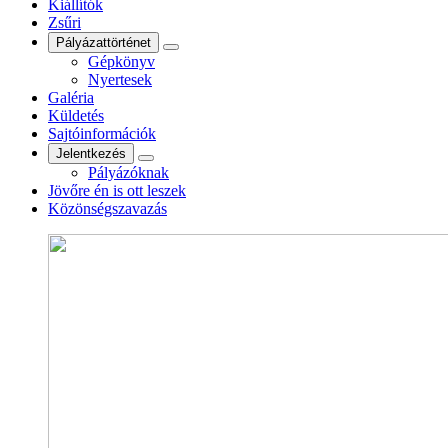
Kiállítók
Zsűri
Pályázattörténet
Gépkönyv
Nyertesek
Galéria
Küldetés
Sajtóinformációk
Jelentkezés
Pályázóknak
Jövőre én is ott leszek
Közönségszavazás