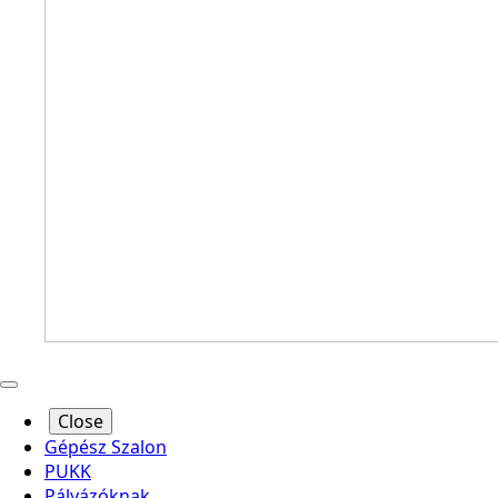
Close
Gépész Szalon
PUKK
Pályázóknak