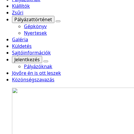
Kiállítók
Zsűri
Pályázattörténet
Gépkönyv
Nyertesek
Galéria
Küldetés
Sajtóinformációk
Jelentkezés
Pályázóknak
Jövőre én is ott leszek
Közönségszavazás