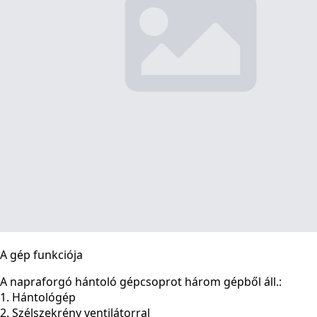
A gép funkciója
A napraforgó hántoló gépcsoprot három gépből áll.:
1. Hántológép
2. Szélszekrény ventilátorral