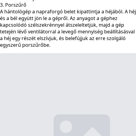
3. Porszűrő
A hántológép a napraforgó belet kipattintja a héjából. A héj
és a bél együtt jön le a gépről. Az anyagot a géphez
kapcsolódó szélszekrénnyel átszeleltetjük, majd a gép
tetején lévő ventilátorral a levegő mennyiség beállításásval
a héj egy részét elszívjuk, és belefújjuk az erre szolgáló
egyszerű porszűrőbe.