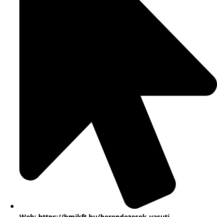
Web: https://bmikft.hu/berendezesek-vasuti-