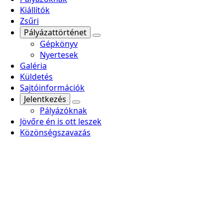
Kiállítók
Zsűri
Pályázattörténet
Gépkönyv
Nyertesek
Galéria
Küldetés
Sajtóinformációk
Jelentkezés
Pályázóknak
Jövőre én is ott leszek
Közönségszavazás