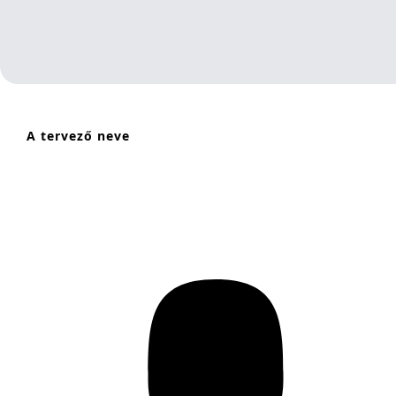
A tervező neve
Barabás Mérnökiroda Kft.