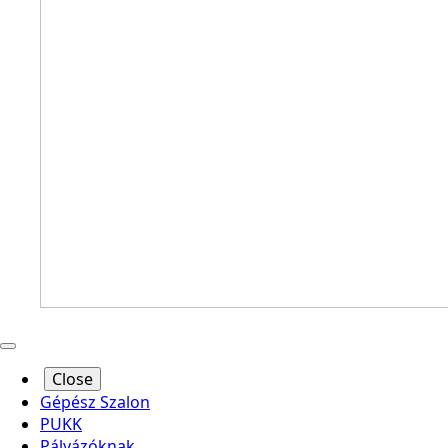
Close
Gépész Szalon
PUKK
Pályázóknak