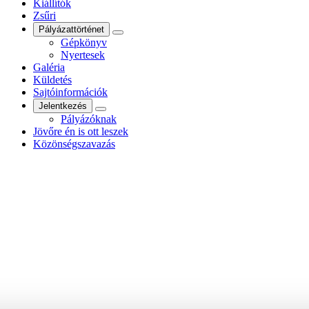
Kiállítók
Zsűri
Pályázattörténet
Gépkönyv
Nyertesek
Galéria
Küldetés
Sajtóinformációk
Jelentkezés
Pályázóknak
Jövőre én is ott leszek
Közönségszavazás