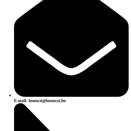
E-mail: losonczi@losonczi.hu