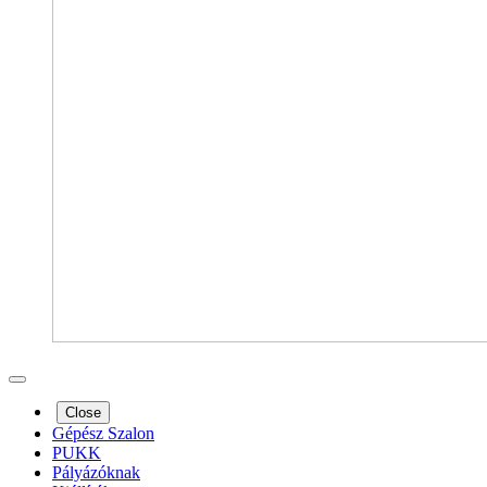
Close
Gépész Szalon
PUKK
Pályázóknak