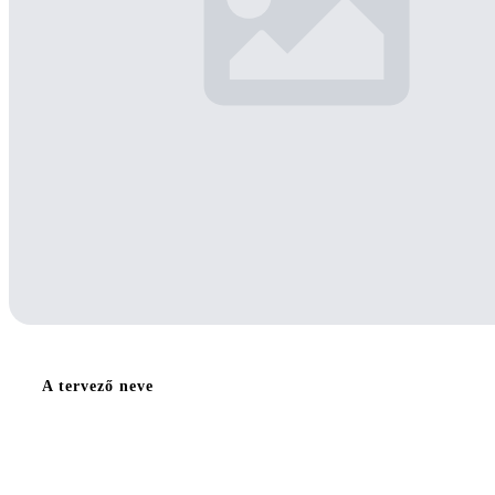
A tervező neve
Gregor Mihály, Séllei Zoltán, Palyik János