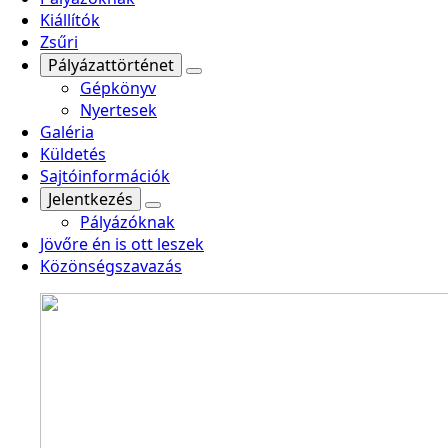
Kiállítók
Zsűri
Pályázattörténet
Gépkönyv
Nyertesek
Galéria
Küldetés
Sajtóinformációk
Jelentkezés
Pályázóknak
Jövőre én is ott leszek
Közönségszavazás