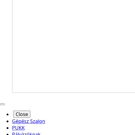
Close
Gépész Szalon
PUKK
Pályázóknak