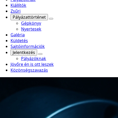
Kiállítók
Zsűri
Pályázattörténet
Gépkönyv
Nyertesek
Galéria
Küldetés
Sajtóinformációk
Jelentkezés
Pályázóknak
Jövőre én is ott leszek
Közönségszavazás