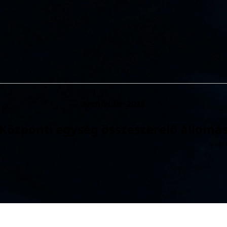
Archívum:
2026
Központi egység összeszerelő állomá