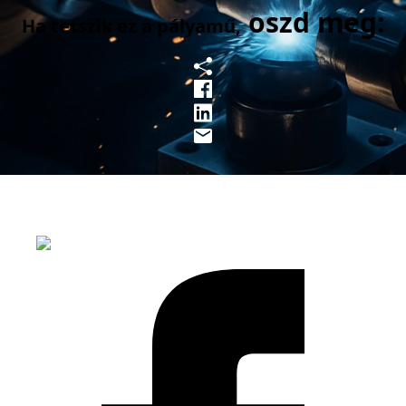
oszd meg:
Ha tetszik ez a pályamű,