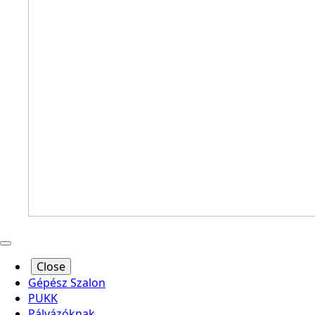
Close
Gépész Szalon
PUKK
Pályázóknak