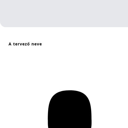
A tervező neve
Lajtos Gergő, Kaszás Zoltán