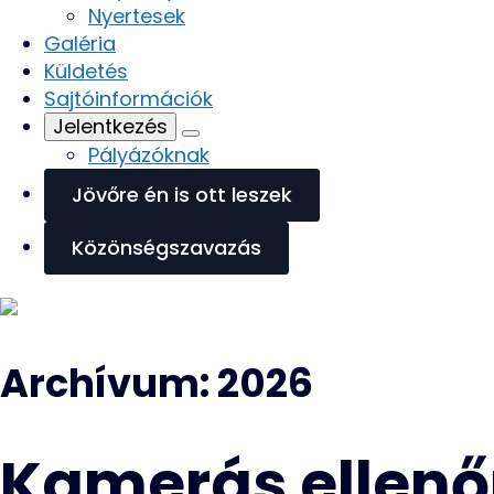
Nyertesek
Galéria
Küldetés
Sajtóinformációk
Jelentkezés
Pályázóknak
Jövőre én is ott leszek
Közönségszavazás
Archívum:
2026
Kamerás ellenőr