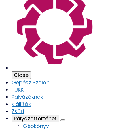
Close
Gépész Szalon
PUKK
Pályázóknak
Kiállítók
Zsűri
Pályázattörténet
Gépkönyv