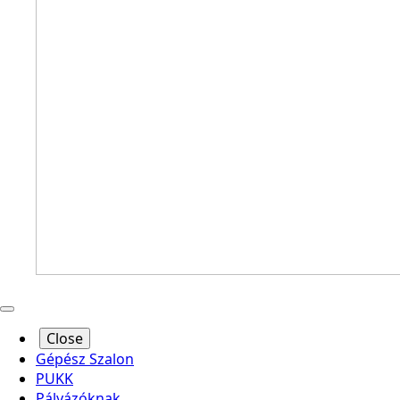
Close
Gépész Szalon
PUKK
Pályázóknak