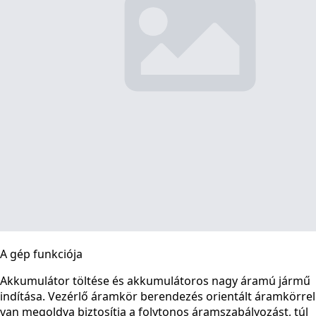
A gép funkciója
Akkumulátor töltése és akkumulátoros nagy áramú jármű
indítása. Vezérlő áramkör berendezés orientált áramkörrel
van megoldva biztosítja a folytonos áramszabályozást, túl