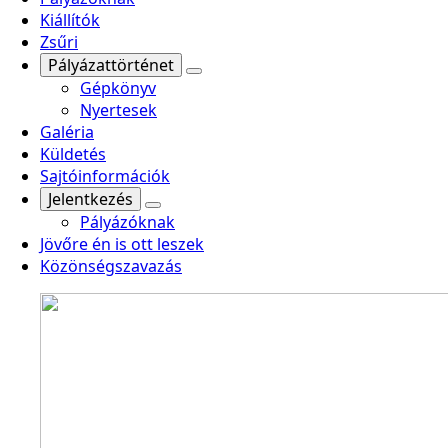
Kiállítók
Zsűri
Pályázattörténet
Gépkönyv
Nyertesek
Galéria
Küldetés
Sajtóinformációk
Jelentkezés
Pályázóknak
Jövőre én is ott leszek
Közönségszavazás