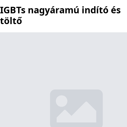
IGBTs nagyáramú indító és
töltő