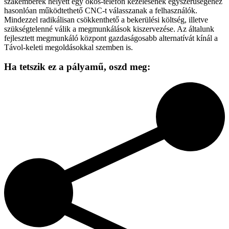
szakemberek helyett egy okos-telefon kezelésének egyszerűségéhez
hasonlóan működtethető CNC-t válasszanak a felhasználók.
Mindezzel radikálisan csökkenthető a bekerülési költség, illetve
szükségtelenné válik a megmunkálások kiszervezése. Az általunk
fejlesztett megmunkáló központ gazdaságosabb alternatívát kínál a
Távol-keleti megoldásokkal szemben is.
Ha tetszik ez a pályamű,
oszd meg: