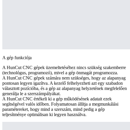
A gép funkciója
A HunCut CNC gépek üzemeltetéséhez nincs szükség szakemberre
(technológus, programozó), mivel a gép önmagát programozza.
A HunCut CNC gépek számára nem szükséges, hogy az alapanyag
pontosan legyen igazítva. A kezelő felhelyezheti azt egy szabadon
választott pozícióba, és a gép az alapanyag helyzetének megfelelően
generálja le a szerszámpályákat.
A HunCut CNC értékeli ki a gép működésének adatait ezek
segítségével valós időben. Folyamatosan állítja a megmunkálási
paramétereket, hogy mind a szerszám, mind pedig a gép
teljesítménye optimálisan ki legyen használva.