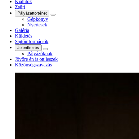
Kiállítók
Zsűri
Pályázattörténet
Gépkönyv
Nyertesek
Galéria
Küldetés
Sajtóinformációk
Jelentkezés
Pályázóknak
Jövőre én is ott leszek
Közönségszavazás