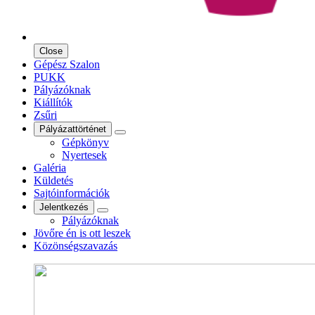
Close
Gépész Szalon
PUKK
Pályázóknak
Kiállítók
Zsűri
Pályázattörténet
Gépkönyv
Nyertesek
Galéria
Küldetés
Sajtóinformációk
Jelentkezés
Pályázóknak
Jövőre én is ott leszek
Közönségszavazás