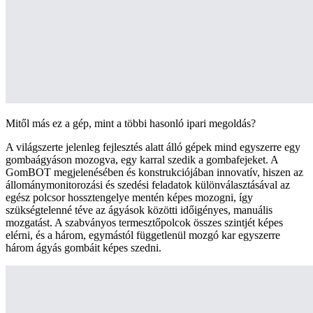
Mitől más ez a gép, mint a többi hasonló ipari megoldás?
A világszerte jelenleg fejlesztés alatt álló gépek mind egyszerre egy
gombaágyáson mozogva, egy karral szedik a gombafejeket. A
GomBOT megjelenésében és konstrukciójában innovatív, hiszen az
állománymonitorozási és szedési feladatok különválasztásával az
egész polcsor hossztengelye mentén képes mozogni, így
szükségtelenné téve az ágyások közötti időigényes, manuális
mozgatást. A szabványos termesztőpolcok összes szintjét képes
elérni, és a három, egymástól függetlenül mozgó kar egyszerre
három ágyás gombáit képes szedni.