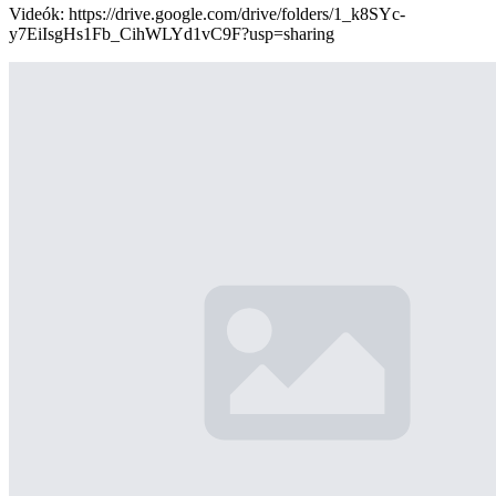
Videók: https://drive.google.com/drive/folders/1_k8SYc-
y7EiIsgHs1Fb_CihWLYd1vC9F?usp=sharing