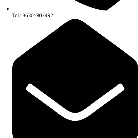
Tel.: 36301803492