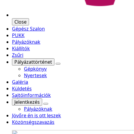
Close
Gépész Szalon
PUKK
Pályázóknak
Kiállítók
Zsűri
Pályázattörténet
Gépkönyv
Nyertesek
Galéria
Küldetés
Sajtóinformációk
Jelentkezés
Pályázóknak
Jövőre én is ott leszek
Közönségszavazás