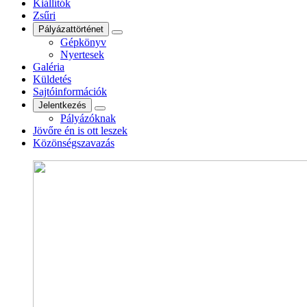
Kiállítók
Zsűri
Pályázattörténet
Gépkönyv
Nyertesek
Galéria
Küldetés
Sajtóinformációk
Jelentkezés
Pályázóknak
Jövőre én is ott leszek
Közönségszavazás