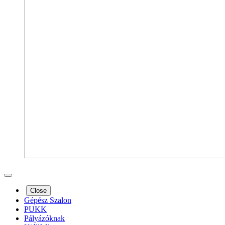
Close
Gépész Szalon
PUKK
Pályázóknak