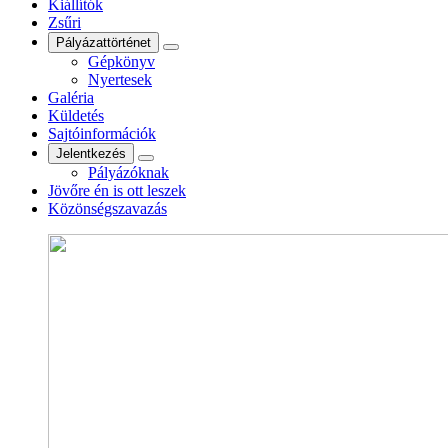
Kiállítók
Zsűri
Pályázattörténet
Gépkönyv
Nyertesek
Galéria
Küldetés
Sajtóinformációk
Jelentkezés
Pályázóknak
Jövőre én is ott leszek
Közönségszavazás