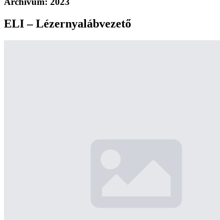
Archívum:
2023
ELI – Lézernyalábvezető