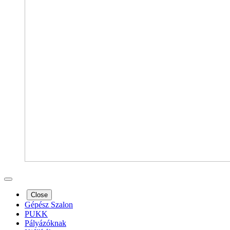
Close
Gépész Szalon
PUKK
Pályázóknak