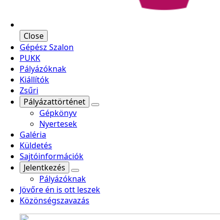
Close
Gépész Szalon
PUKK
Pályázóknak
Kiállítók
Zsűri
Pályázattörténet
Gépkönyv
Nyertesek
Galéria
Küldetés
Sajtóinformációk
Jelentkezés
Pályázóknak
Jövőre én is ott leszek
Közönségszavazás