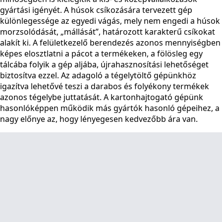
gyártási igényét. A húsok csíkozására tervezett gép
különlegessége az egyedi vágás, mely nem engedi a húsok
morzsolódását, „mállását”, határozott karakterű csíkokat
alakít ki. A felületkezelő berendezés azonos mennyiségben
képes elosztlatni a pácot a termékeken, a fölösleg egy
tálcába folyik a gép aljába, újrahasznosítási lehetőséget
biztosítva ezzel. Az adagoló a tégelytöltő gépünkhöz
igazítva lehetővé teszi a darabos és folyékony termékek
azonos tégelybe juttatását. A kartonhajtogató gépünk
hasonlóképpen működik más gyártók hasonló gépeihez, a
nagy előnye az, hogy lényegesen kedvezőbb ára van.