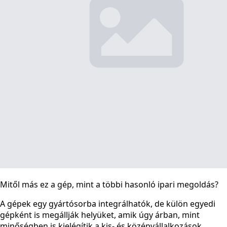
Mitől más ez a gép, mint a többi hasonló ipari megoldás?
A gépek egy gyártósorba integrálhatók, de külön egyedi
gépként is megállják helyüket, amik úgy árban, mint
minőségben is kielégítik a kis- és középvállalkozások