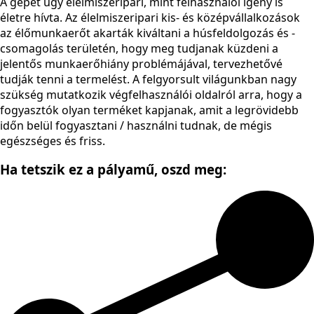
A gépet úgy élelmiszeripari, mint felhasználói igény is
életre hívta. Az élelmiszeripari kis- és középvállalkozások
az élőmunkaerőt akarták kiváltani a húsfeldolgozás és -
csomagolás területén, hogy meg tudjanak küzdeni a
jelentős munkaerőhiány problémájával, tervezhetővé
tudják tenni a termelést. A felgyorsult világunkban nagy
szükség mutatkozik végfelhasználói oldalról arra, hogy a
fogyasztók olyan terméket kapjanak, amit a legrövidebb
időn belül fogyasztani / használni tudnak, de mégis
egészséges és friss.
Ha tetszik ez a pályamű,
oszd meg: