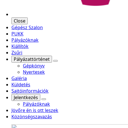
Close
Gépész Szalon
PUKK
Pályázóknak
Kiállítók
Zsűri
Pályázattörténet
Gépkönyv
Nyertesek
Galéria
Küldetés
Sajtóinformációk
Jelentkezés
Pályázóknak
Jövőre én is ott leszek
Közönségszavazás