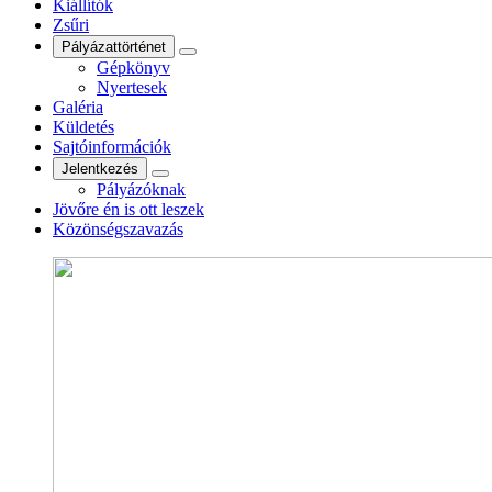
Kiállítók
Zsűri
Pályázattörténet
Gépkönyv
Nyertesek
Galéria
Küldetés
Sajtóinformációk
Jelentkezés
Pályázóknak
Jövőre én is ott leszek
Közönségszavazás