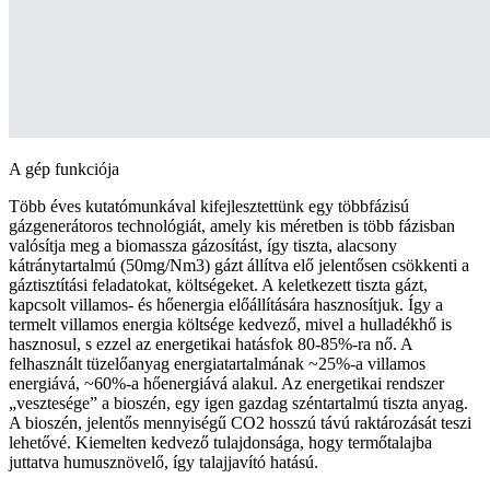
A gép funkciója
Több éves kutatómunkával kifejlesztettünk egy többfázisú
gázgenerátoros technológiát, amely kis méretben is több fázisban
valósítja meg a biomassza gázosítást, így tiszta, alacsony
kátránytartalmú (50mg/Nm3) gázt állítva elő jelentősen csökkenti a
gáztisztítási feladatokat, költségeket. A keletkezett tiszta gázt,
kapcsolt villamos- és hőenergia előállítására hasznosítjuk. Így a
termelt villamos energia költsége kedvező, mivel a hulladékhő is
hasznosul, s ezzel az energetikai hatásfok 80-85%-ra nő. A
felhasznált tüzelőanyag energiatartalmának ~25%-a villamos
energiává, ~60%-a hőenergiává alakul. Az energetikai rendszer
„vesztesége” a bioszén, egy igen gazdag széntartalmú tiszta anyag.
A bioszén, jelentős mennyiségű CO2 hosszú távú raktározását teszi
lehetővé. Kiemelten kedvező tulajdonsága, hogy termőtalajba
juttatva humusznövelő, így talajjavító hatású.