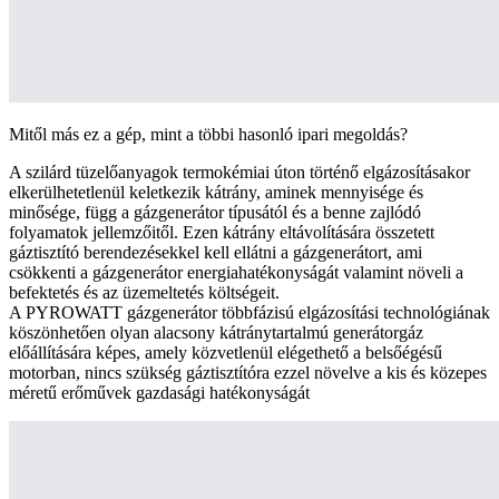
Mitől más ez a gép, mint a többi hasonló ipari megoldás?
A szilárd tüzelőanyagok termokémiai úton történő elgázosításakor
elkerülhetetlenül keletkezik kátrány, aminek mennyisége és
minősége, függ a gázgenerátor típusától és a benne zajlódó
folyamatok jellemzőitől. Ezen kátrány eltávolítására összetett
gáztisztító berendezésekkel kell ellátni a gázgenerátort, ami
csökkenti a gázgenerátor energiahatékonyságát valamint növeli a
befektetés és az üzemeltetés költségeit.
A PYROWATT gázgenerátor többfázisú elgázosítási technológiának
köszönhetően olyan alacsony kátránytartalmú generátorgáz
előállítására képes, amely közvetlenül elégethető a belsőégésű
motorban, nincs szükség gáztisztítóra ezzel növelve a kis és közepes
méretű erőművek gazdasági hatékonyságát