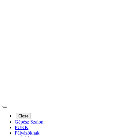
Close
Gépész Szalon
PUKK
Pályázóknak