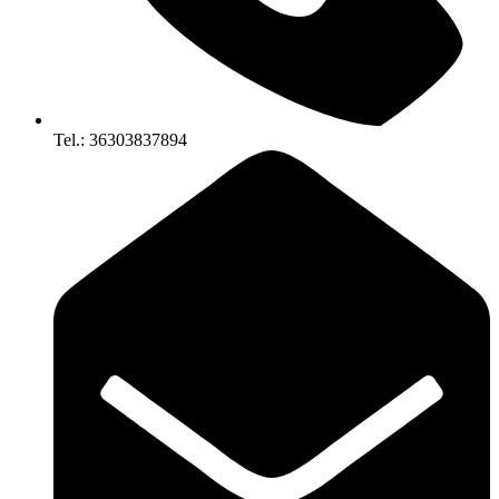
Tel.: 36303837894