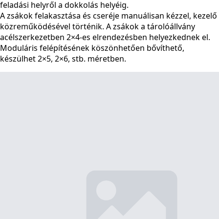
feladási helyről a dokkolás helyéig.
A zsákok felakasztása és cseréje manuálisan kézzel, kezelő
közreműködésével történik. A zsákok a tárolóállvány
acélszerkezetben 2×4-es elrendezésben helyezkednek el.
Moduláris felépítésének köszönhetően bővíthető,
készülhet 2×5, 2×6, stb. méretben.