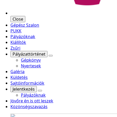
Close
Gépész Szalon
PUKK
Pályázóknak
Kiállítók
Zsűri
Pályázattörténet
Gépkönyv
Nyertesek
Galéria
Küldetés
Sajtóinformációk
Jelentkezés
Pályázóknak
Jövőre én is ott leszek
Közönségszavazás