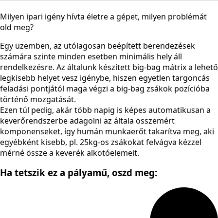
Milyen ipari igény hívta életre a gépet, milyen problémát
old meg?
Egy üzemben, az utólagosan beépített berendezések
számára szinte minden esetben minimális hely áll
rendelkezésre. Az általunk készített big-bag mátrix a lehető
legkisebb helyet vesz igénybe, hiszen egyetlen targoncás
feladási pontjától maga végzi a big-bag zsákok pozícióba
történő mozgatását.
Ezen túl pedig, akár több napig is képes automatikusan a
keverőrendszerbe adagolni az általa összemért
komponenseket, így humán munkaerőt takarítva meg, aki
egyébként kisebb, pl. 25kg-os zsákokat felvágva kézzel
mérné össze a keverék alkotóelemeit.
Ha tetszik ez a pályamű,
oszd meg: