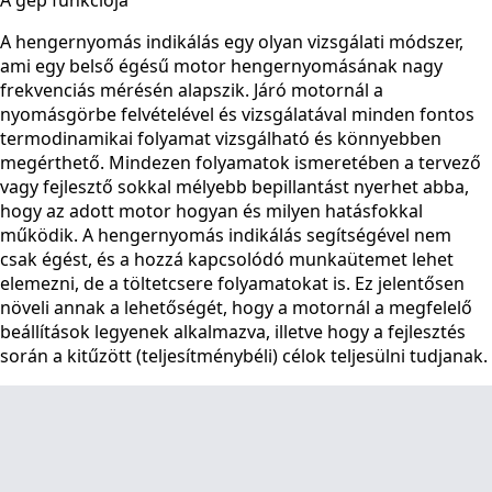
A gép funkciója
A hengernyomás indikálás egy olyan vizsgálati módszer,
ami egy belső égésű motor hengernyomásának nagy
frekvenciás mérésén alapszik. Járó motornál a
nyomásgörbe felvételével és vizsgálatával minden fontos
termodinamikai folyamat vizsgálható és könnyebben
megérthető. Mindezen folyamatok ismeretében a tervező
vagy fejlesztő sokkal mélyebb bepillantást nyerhet abba,
hogy az adott motor hogyan és milyen hatásfokkal
működik. A hengernyomás indikálás segítségével nem
csak égést, és a hozzá kapcsolódó munkaütemet lehet
elemezni, de a töltetcsere folyamatokat is. Ez jelentősen
növeli annak a lehetőségét, hogy a motornál a megfelelő
beállítások legyenek alkalmazva, illetve hogy a fejlesztés
során a kitűzött (teljesítménybéli) célok teljesülni tudjanak.