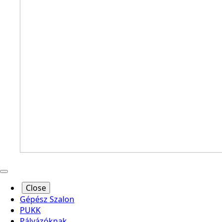
Close
Gépész Szalon
PUKK
Pályázóknak