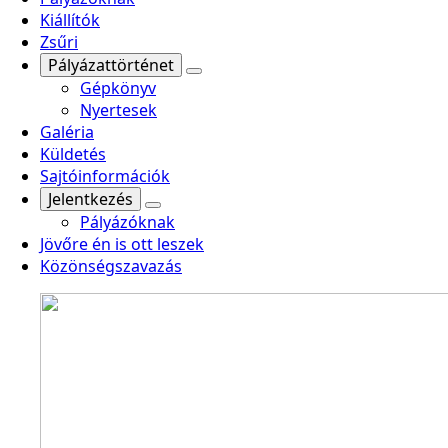
Kiállítók
Zsűri
Pályázattörténet
Gépkönyv
Nyertesek
Galéria
Küldetés
Sajtóinformációk
Jelentkezés
Pályázóknak
Jövőre én is ott leszek
Közönségszavazás