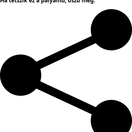
Ha tetszik ez a pályamű,
oszd meg: