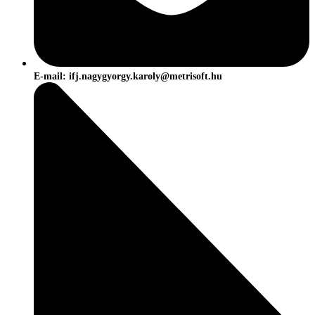
E-mail: ifj.nagygyorgy.karoly@metrisoft.hu