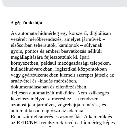
A gép funkciója
Az automata hídmérleg egy korszerű, digitálisan
vezérelt mérőberendezés, amelyet járművek –
elsősorban teherautók, kamionok – súlyának
gyors, pontos és emberi beavatkozás nélküli
megállapítására fejlesztettünk ki. Ipari
környezetben, például mezőgazdasági telepeken,
hulladékudvarokban, logisztikai központokban
vagy gyártóüzemekben kiemelt szerepet játszik az
áruátvétel és -kiadás mérésében,
dokumentálásában és ellenőrzésében.
Teljesen automatizált működés: Nem szükséges
kezelőszemélyzet a méréshez – a rendszer
azonosítja a járművet, végrehajtja a mérést, és
automatikusan naplózza az adatokat.
Rendszámfelismerés és azonosítás: A kamerák és
az RFID/NFC rendszerek révén a hídmérleg képes