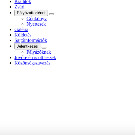
Kiállítók
Zsűri
Pályázattörténet
Gépkönyv
Nyertesek
Galéria
Küldetés
Sajtóinformációk
Jelentkezés
Pályázóknak
Jövőre én is ott leszek
Közönségszavazás