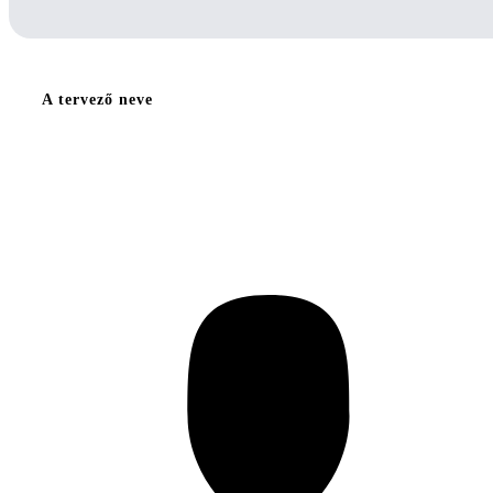
A tervező neve
ifj.Nagygyörgy Károly Ábrahám József Petényi
István