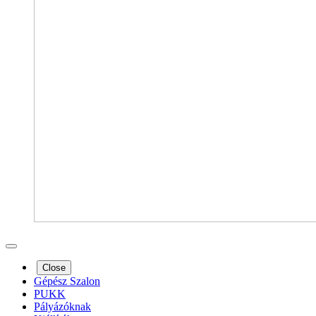
Close
Gépész Szalon
PUKK
Pályázóknak