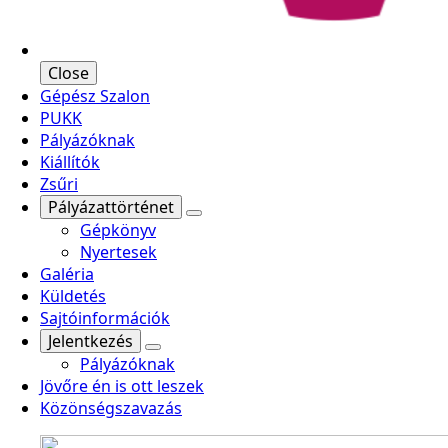
Close
Gépész Szalon
PUKK
Pályázóknak
Kiállítók
Zsűri
Pályázattörténet
Gépkönyv
Nyertesek
Galéria
Küldetés
Sajtóinformációk
Jelentkezés
Pályázóknak
Jövőre én is ott leszek
Közönségszavazás