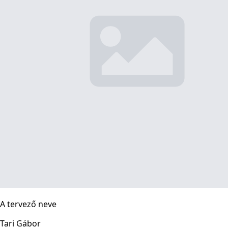
A tervező neve
Tari Gábor