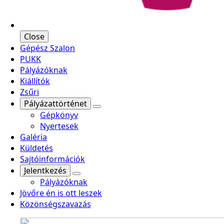
Close
Gépész Szalon
PUKK
Pályázóknak
Kiállítók
Zsűri
Pályázattörténet
Gépkönyv
Nyertesek
Galéria
Küldetés
Sajtóinformációk
Jelentkezés
Pályázóknak
Jövőre én is ott leszek
Közönségszavazás