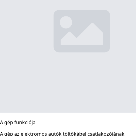
A gép funkciója
A gép az elektromos autók töltőkábel csatlakozójának