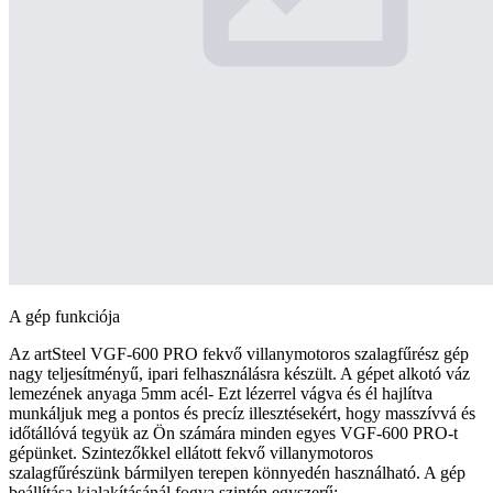
A gép funkciója
Az artSteel VGF-600 PRO fekvő villanymotoros szalagfűrész gép
nagy teljesítményű, ipari felhasználásra készült. A gépet alkotó váz
lemezének anyaga 5mm acél- Ezt lézerrel vágva és él hajlítva
munkáljuk meg a pontos és precíz illesztésekért, hogy masszívvá és
időtállóvá tegyük az Ön számára minden egyes VGF-600 PRO-t
gépünket. Szintezőkkel ellátott fekvő villanymotoros
szalagfűrészünk bármilyen terepen könnyedén használható. A gép
beállítása kialakításánál fogva szintén egyszerű: