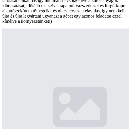
tárolására alkalmas így minimálisra csökkentve a káros anyagok
kibocsátását, időtálló masszív strapabíró vázszerkezet és forgó-kopó
alkatrészek(nem tömegcikk és nincs tervezett elavulás, így nem kell
újra és újra legyártani ugyanazt a gépet egy azonos feladatra ezzel
kímélve a környezetünket!)