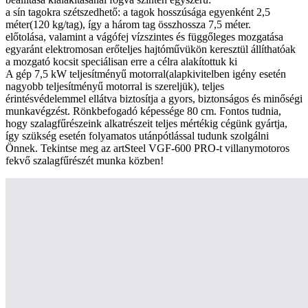
a sín tagokra szétszedhető: a tagok hosszúsága egyenként 2,5
méter(120 kg/tag), így a három tag összhossza 7,5 méter.
előtolása, valamint a vágófej vízszintes és függőleges mozgatása
egyaránt elektromosan erőteljes hajtóművükön keresztül állíthatóak
a mozgató kocsit speciálisan erre a célra alakítottuk ki
A gép 7,5 kW teljesítményű motorral(alapkivitelben igény esetén
nagyobb teljesítményű motorral is szereljük), teljes
érintésvédelemmel ellátva biztosítja a gyors, biztonságos és minőségi
munkavégzést. Rönkbefogadó képessége 80 cm. Fontos tudnia,
hogy szalagfűrészeink alkatrészeit teljes mértékig cégünk gyártja,
így szükség esetén folyamatos utánpótlással tudunk szolgálni
Önnek. Tekintse meg az artSteel VGF-600 PRO-t villanymotoros
fekvő szalagfűrészét munka közben!