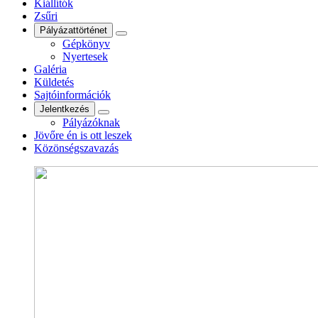
Kiállítók
Zsűri
Pályázattörténet
Gépkönyv
Nyertesek
Galéria
Küldetés
Sajtóinformációk
Jelentkezés
Pályázóknak
Jövőre én is ott leszek
Közönségszavazás