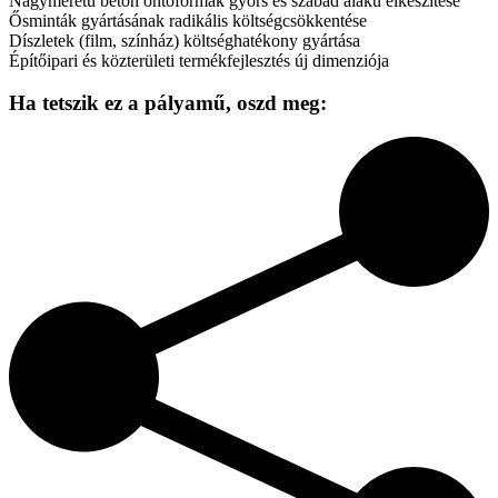
Nagyméretű beton öntőformák gyors és szabad alakú elkészítése
Ősminták gyártásának radikális költségcsökkentése
Díszletek (film, színház) költséghatékony gyártása
Építőipari és közterületi termékfejlesztés új dimenziója
Ha tetszik ez a pályamű,
oszd meg: