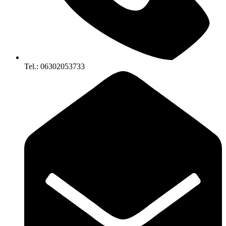
Tel.: 06302053733