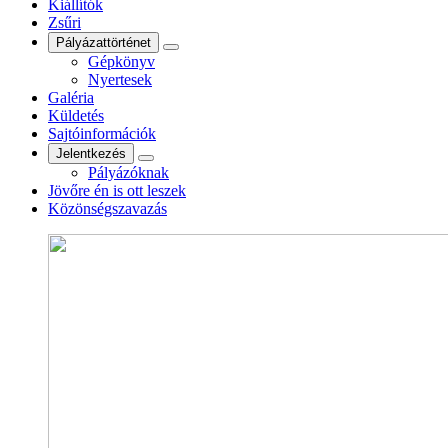
Kiállítók
Zsűri
Pályázattörténet
Gépkönyv
Nyertesek
Galéria
Küldetés
Sajtóinformációk
Jelentkezés
Pályázóknak
Jövőre én is ott leszek
Közönségszavazás