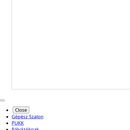
Close
Gépész Szalon
PUKK
Pályázóknak