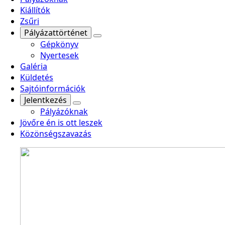
Kiállítók
Zsűri
Pályázattörténet
Gépkönyv
Nyertesek
Galéria
Küldetés
Sajtóinformációk
Jelentkezés
Pályázóknak
Jövőre én is ott leszek
Közönségszavazás