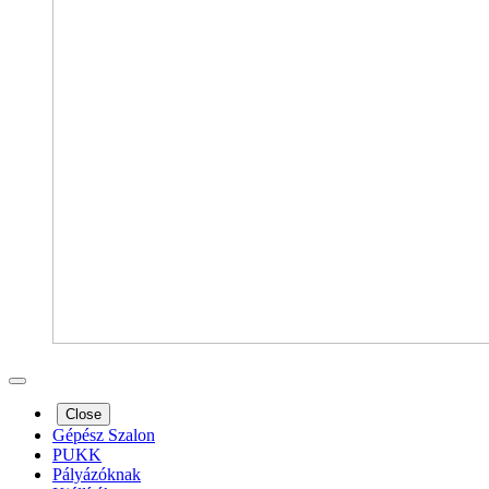
Close
Gépész Szalon
PUKK
Pályázóknak