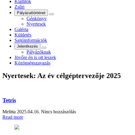
Kiállítók
Zsűri
Pályázattörténet
Gépkönyv
Nyertesek
Galéria
Küldetés
Sajtóinformációk
Jelentkezés
Pályázóknak
Jövőre én is ott leszek
Közönségszavazás
Nyertesek:
Az év célgéptervezője 2025
Tetris
Melitta
2025.04.16.
Nincs hozzászólás
Read more