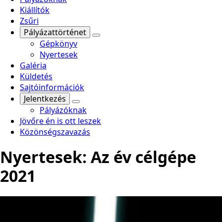
Kiállítók
Zsűri
Pályázattörténet
Gépkönyv
Nyertesek
Galéria
Küldetés
Sajtóinformációk
Jelentkezés
Pályázóknak
Jövőre én is ott leszek
Közönségszavazás
Nyertesek:
Az év célgépe
2021