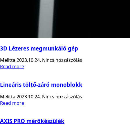
3D Lézeres megmunkáló gép
Melitta
2023.10.24.
Nincs hozzászólás
Read more
Lineáris töltő-záró monoblokk
Melitta
2023.10.24.
Nincs hozzászólás
Read more
AXIS PRO mérőkészülék