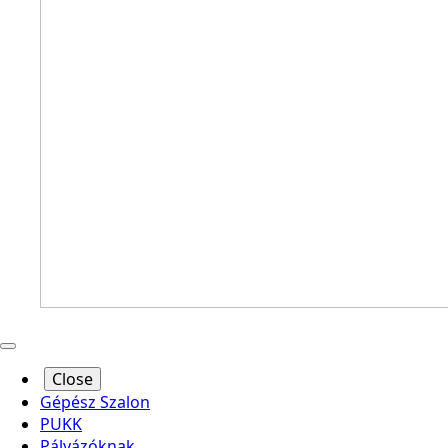
Close
Gépész Szalon
PUKK
Pályázóknak